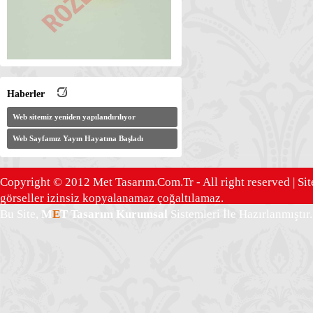
Haberler
Web sitemiz yeniden yapılandırılıyor
Web Sayfamız Yayın Hayatına Başladı
Copyright © 2012 Met Tasarım.Com.Tr - All right reserved | Sit
görseller izinsiz kopyalanamaz çoğaltılamaz.
Bu Site,
M
E
T Tasarım
Kurumsal
Sistemleri İle Hazırlanmıştır.