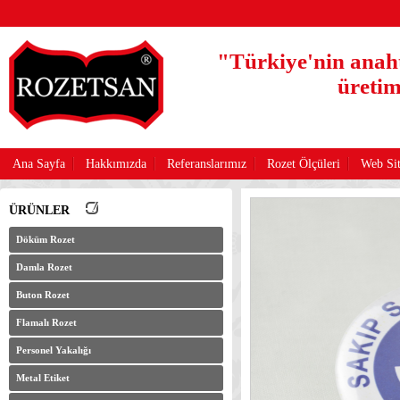
"Türkiye'nin anaht
üretim
Ana Sayfa
Hakkımızda
Referanslarımız
Rozet Ölçüleri
Web Sit
ÜRÜNLER
Döküm Rozet
Damla Rozet
Buton Rozet
Flamalı Rozet
Personel Yakalığı
Metal Etiket