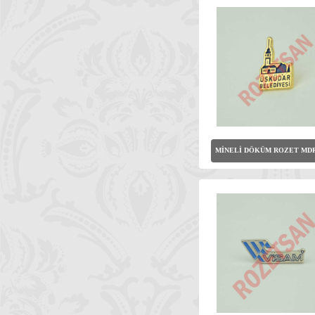
MİNELİ DÖKÜM ROZET MDR