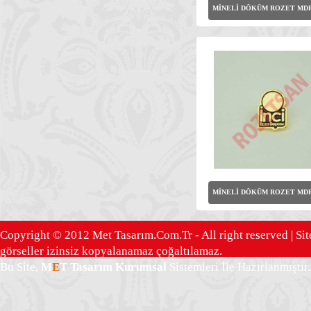
MİNELİ DÖKÜM ROZET MDR
MİNELİ DÖKÜM ROZET MDR
Copyright © 2012 Met Tasarım.Com.Tr - All right reserved | Sit
görseller izinsiz kopyalanamaz çoğaltılamaz.
Bu Site,
M
E
T Tasarım
Kurumsal
Sistemleri İle Hazırlanmıştır.