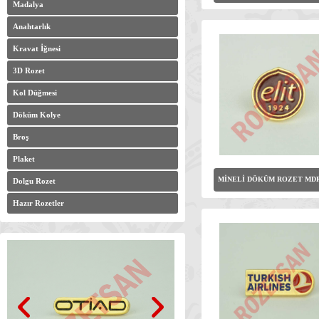
Madalya
Anahtarlık
Kravat İğnesi
3D Rozet
Kol Düğmesi
Döküm Kolye
Broş
Plaket
MİNELİ DÖKÜM ROZET MDR
Dolgu Rozet
Hazır Rozetler