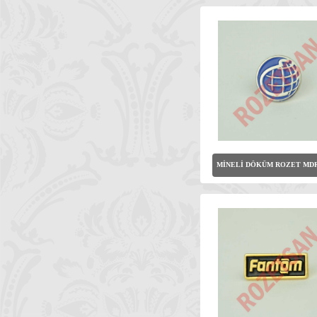
MİNELİ DÖKÜM ROZET MDR