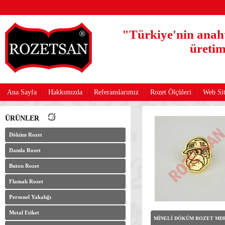
"Türkiye'nin anaht
üretim
Ana Sayfa
Hakkımızda
Referanslarımız
Rozet Ölçüleri
Web Sit
ÜRÜNLER
Döküm Rozet
Damla Rozet
Buton Rozet
Flamalı Rozet
Personel Yakalığı
Metal Etiket
MİNELİ DÖKÜM ROZET MDR