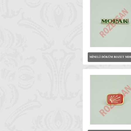
MİNELİ DÖKÜM ROZET MDR