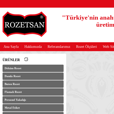
"Türkiye'nin anaht
üretim
Ana Sayfa
Hakkımızda
Referanslarımız
Rozet Ölçüleri
Web Sit
ÜRÜNLER
Döküm Rozet
Damla Rozet
Buton Rozet
Flamalı Rozet
Personel Yakalığı
Metal Etiket