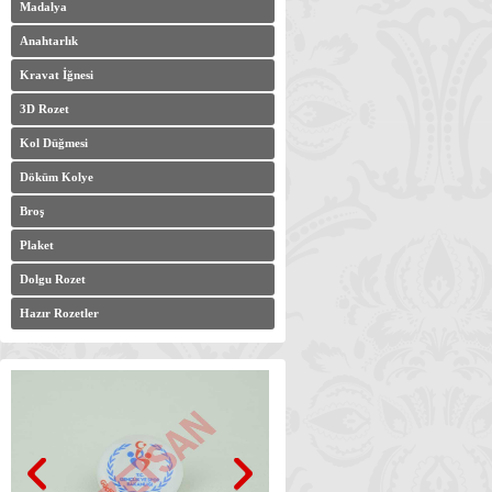
Madalya
Anahtarlık
Kravat İğnesi
3D Rozet
Kol Düğmesi
Döküm Kolye
Broş
Plaket
Dolgu Rozet
Hazır Rozetler