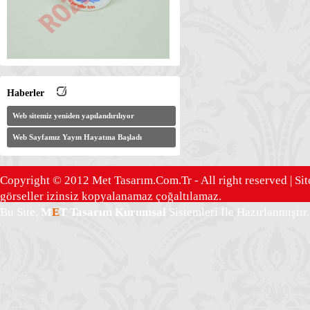
Haberler
Web sitemiz yeniden yapılandırılıyor
Web Sayfamız Yayın Hayatına Başladı
Copyright © 2012 Met Tasarım.Com.Tr - All right reserved | Sit
görseller izinsiz kopyalanamaz çoğaltılamaz.
Bu Site,
M
E
T Tasarım
Kurumsal
Sistemleri İle Hazırlanmıştır.