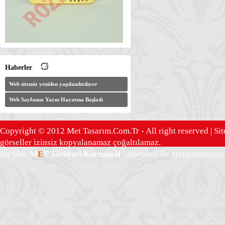
Haberler
Web sitemiz yeniden yapılandırılıyor
Web Sayfamız Yayın Hayatına Başladı
Copyright © 2012 Met Tasarım.Com.Tr - All right reserved | Sit
görseller izinsiz kopyalanamaz çoğaltılamaz.
Bu Site,
M
E
T Tasarım
Kurumsal
Sistemleri İle Hazırlanmıştır.