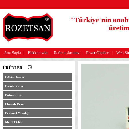
"Türkiye'nin anaht
üretim
Ana Sayfa
Hakkımızda
Referanslarımız
Rozet Ölçüleri
Web Sit
ÜRÜNLER
Döküm Rozet
Damla Rozet
Buton Rozet
Flamalı Rozet
Personel Yakalığı
Metal Etiket